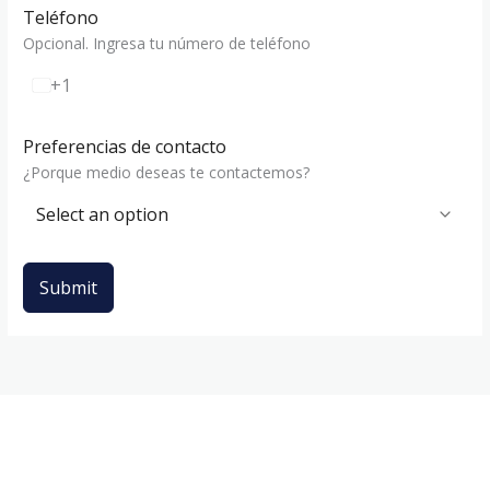
Teléfono
Opcional. Ingresa tu número de teléfono
+1
E
s
t
Preferencias de contacto
a
¿Porque medio deseas te contactemos?
d
o
s
U
n
i
Submit
d
o
s
+
1